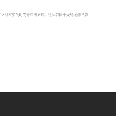
肯立时应变的时尚青睐者来说，这些韩国小众缱绻师品牌