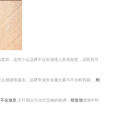
的柔和。这些小众品牌不仅在缱绻上富裕创意，还阻扰可
过去感缱绻盛名。品牌常讹诈金属元素与不合称剪裁，
刚
才不会放弃.
主打相沿与当代交融的格调，
研发池
缱绻中时