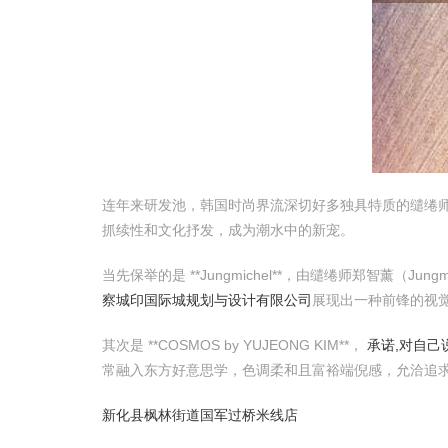
连年来研发池，韩国时尚界流深切好多独具特质的缱绻
抓续性和文化抒发，成为潮水中的新宠。
当先保举的是 **Jungmichel**，由缱绻师郑智薰（Jungm
察城印国际城规划与设计有限公司
展现出一种前锋的视
其次是 **COSMOS by YUJEONG KIM**，
承诺,对自己
常融入东方好意思学，色调柔和且富裕端倪感，允洽追
新化县枫林街道国军过桥米线店