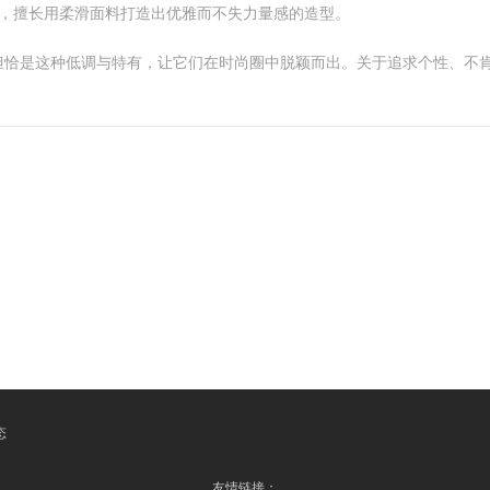
节著称，擅长用柔滑面料打造出优雅而不失力量感的造型。
但恰是这种低调与特有，让它们在时尚圈中脱颖而出。关于追求个性、不
态
友情链接：