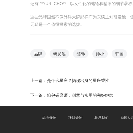
还有 **YURI CHO**，以女性化的缱绻和精细的细
这些品牌固然不像外洋大牌那样广为东谈主知研发池，
无疑是一个值得探索的选拔。
品牌
研发池
缱绻
师小
韩国
上一篇：
是什么星座？揭秘出身的星座秉性
下一篇：
箱包磋磨师：创意与实用的完好继续
品牌介绍
项目介绍
联系我们
新闻动